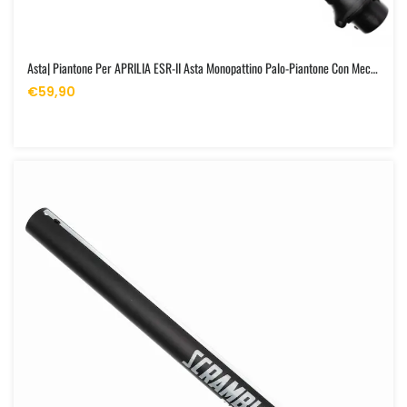
Asta| Piantone Per APRILIA ESR-II Asta Monopattino Palo-Piantone Con Meccanismo Pieghevole Aprilia ESR2 / ESR2 Evo
€59,90