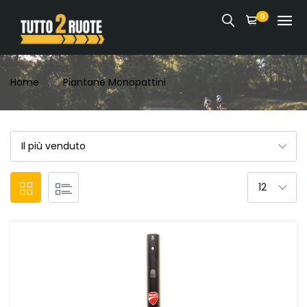
0
Home
Piantane Monopattini