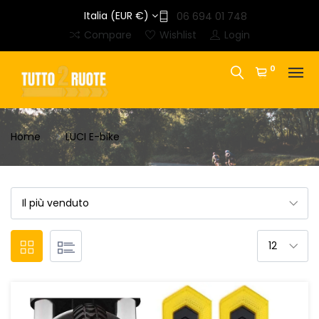
Italia (EUR €)
06 694 01 748
Compare
Wishlist
Login
0
Home
LUCI E-bike