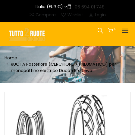
Italia (EUR €)
06 694 01 748
Compare
Wishlist
Login
0
Home
RUOTA Posteriore (CERCHIONE + PNEUMATICO) per
monopattino elettrico Ducati Pro 1 evo