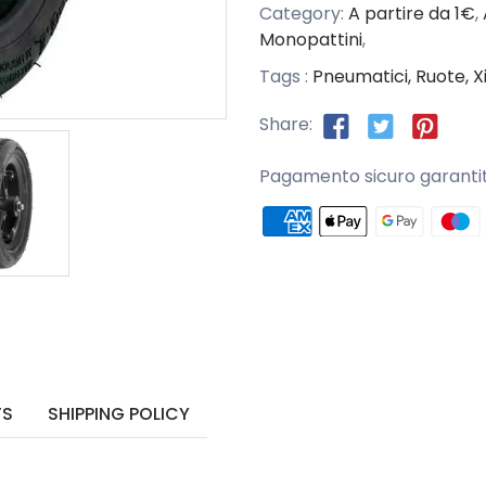
Category:
A partire da 1€
,
Monopattini
,
Tags :
Pneumatici,
Ruote,
X
Share:
Pagamento sicuro garanti
TS
SHIPPING POLICY