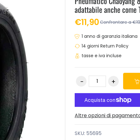
Pneumatico Chaoyang 8,
adattabile anche come
€11,90
Confrontare a €19
1 anno di garanzia italiana
14 giorni Return Policy
tasse e iva incluse
Altre opzioni di pagament
SKU:
55695