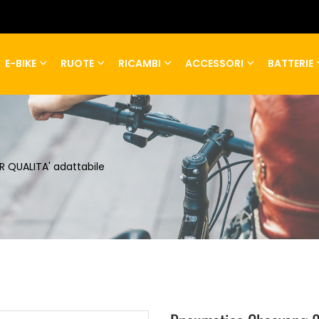
E-BIKE
RUOTE
RICAMBI
ACCESSORI
BATTERIE
R QUALITA' adattabile