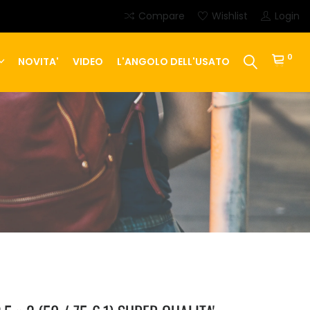
Compare
Wishlist
Login
0
NOVITA'
VIDEO
L'ANGOLO DELL'USATO