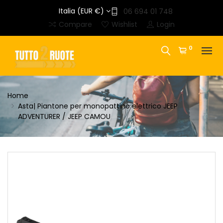
Italia (EUR €)
06 694 01 748
Compare
Wishlist
Login
0
Home
Asta| Piantone per monopattino elettrico JEEP
ADVENTURER / JEEP CAMOU