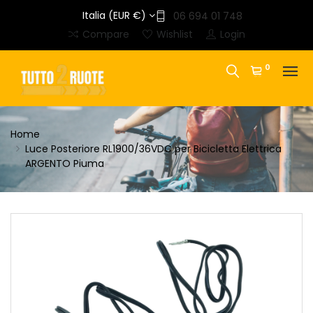
Italia (EUR €)
06 694 01 748
Compare
Wishlist
Login
0
Home
Luce Posteriore RL1900/36VDC per Bicicletta Elettrica
ARGENTO Piuma