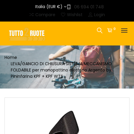
Italia (EUR €)
06 694 01 748
Compare
Wishlist
Login
0
Home
LEVA/GANCIO DI CHIUSURA SISTEMA MECCANISMO
FOLDABILE per monopattino elettrico Argento by
Pininfarina KPF + KPF WTS