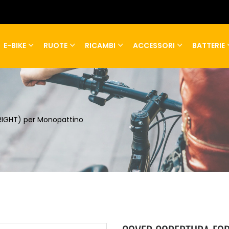
E-BIKE
RUOTE
RICAMBI
ACCESSORI
BATTERIE
RIGHT) per Monopattino