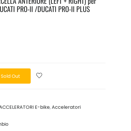
ELLA ANTERIORE (LEFT + RIGHT) per
DUCATI PRO-II /DUCATI PRO-II PLUS
Sold Out
ACCELERATORI E-bike
,
Acceleratori
mbio