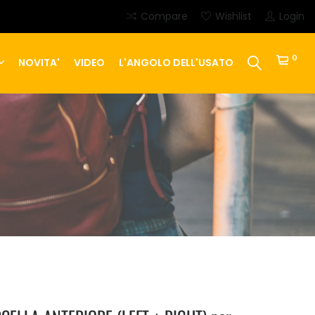
Compare
Wishlist
Login
0
NOVITA'
VIDEO
L'ANGOLO DELL'USATO