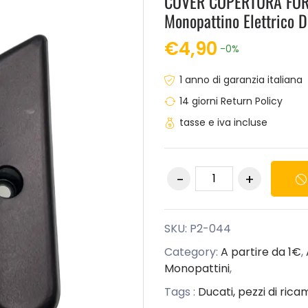
COVER COPERTURA FORC
Monopattino Elettrico 
€4,90
-0%
1 anno di garanzia italiana
14 giorni Return Policy
tasse e iva incluse
SKU:
P2-044
Category:
A partire da 1€
,
Monopattini
,
Tags :
Ducati,
pezzi di rica