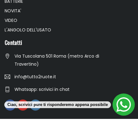
BATTERIE
NOVITA'
VIDEO
L'ANGOLO DELL'USATO
Contatti
Via Tuscolana 501 Roma (metro Arco di
Travertino)
info@tutto2ruote.it
Whatsapp: scrivici in chat
Ciao, scrivici pure ti risponderemo appena possibile
Gala S.r.l. Partita Iva: 17008321006 © 2023 All Rights Reserved