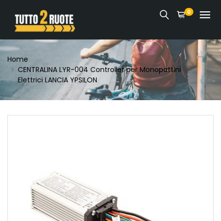
0
Home
CENTRALINA LYR-004 Controller per Monopattini
Elettrici LANCIA YPSILON