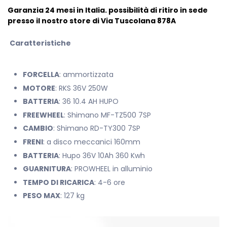
Garanzia 24 mesi in Italia. possibilità di ritiro in sede
presso il nostro store di Via Tuscolana 878A
Caratteristiche
FORCELLA
: ammortizzata
MOTORE
: RKS 36V 250W
BATTERIA
: 36 10.4 AH HUPO
FREEWHEEL
: Shimano MF-TZ500 7SP
CAMBIO
: Shimano RD-TY300 7SP
FRENI
: a disco meccanici 160mm
BATTERIA
: Hupo 36V 10Ah 360 Kwh
GUARNITURA
: PROWHEEL in alluminio
TEMPO DI RICARICA
: 4-6 ore
PESO MAX
: 127 kg