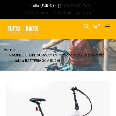
Italia (EUR €)
06 694 01 748
Compare
Wishlist
Login
0
Home
NAMRIDE E-BIKE SUNWAY CITY motore 250W pedalata
assistita BATTERIA 36V 10.4Ah