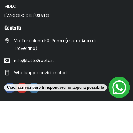
VIDEO
L'ANGOLO DELL'USATO
Contatti
Via Tuscolana 501 Roma (metro Arco di
Travertino)
info@tutto2ruote.it
Whatsapp: scrivici in chat
Ciao, scrivici pure ti risponderemo appena possibile
Gala S.r.l. Partita Iva: 17008321006 © 2023 All Rights Reserved