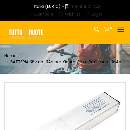
Italia (EUR €)
06 694 01 748
Compare
Wishlist
Login
0
Home
BATTERIA 36v da 10Ah per Xiaomi Pro e Pro2 mod 1064p